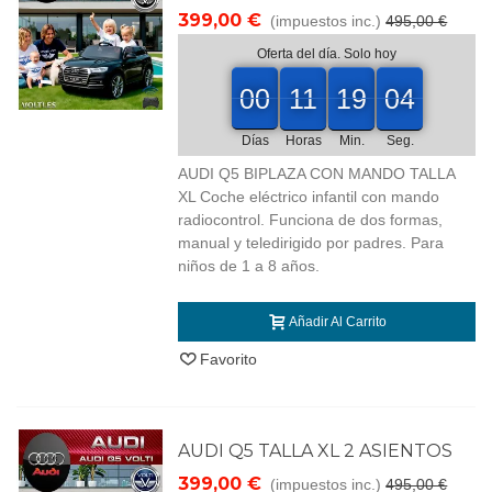
399,00 €
(impuestos inc.)
495,00 €
Oferta del día. Solo hoy
00
00
11
19
03
00
00
11
19
00
03
04
Días
Horas
Min.
Seg.
AUDI Q5 BIPLAZA CON MANDO TALLA
XL Coche eléctrico infantil con mando
radiocontrol. Funciona de dos formas,
manual y teledirigido por padres. Para
niños de 1 a 8 años.
Añadir Al Carrito
Favorito
AUDI Q5 TALLA XL 2 ASIENTOS
399,00 €
(impuestos inc.)
495,00 €