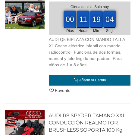
Oferta del día. Solo hoy
00
00
11
19
03
00
00
11
19
00
03
04
Días
Horas
Min.
Seg.
AUDI Q5 BIPLAZA CON MANDO TALLA
XL Coche eléctrico infantil con mando
radiocontrol. Funciona de dos formas,
manual y teledirigido por padres. Para
niños de 1 a 8 años.
Añadir Al Carrito
Favorito
AUDI R8 SPYDER TAMAÑO XXL
CONDUCCIÓN REALMOTOR
BRUSHLESS SOPORTA 100 Kg