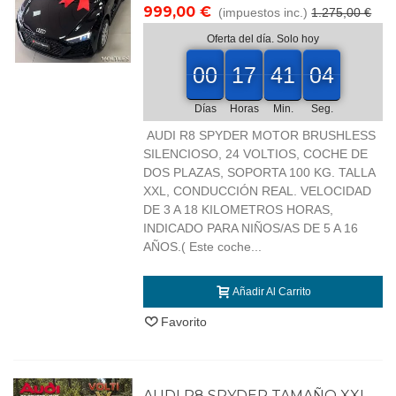
999,00 €
(impuestos inc.)
1.275,00 €
Oferta del día. Solo hoy
00
00
17
41
03
00
17
00
41
00
03
04
Días
Horas
Min.
Seg.
AUDI R8 SPYDER MOTOR BRUSHLESS
SILENCIOSO, 24 VOLTIOS, COCHE DE
DOS PLAZAS, SOPORTA 100 KG. TALLA
XXL, CONDUCCIÓN REAL. VELOCIDAD
DE 3 A 18 KILOMETROS HORAS,
INDICADO PARA NIÑOS/AS DE 5 A 16
AÑOS.( Este coche...
Añadir Al Carrito
Favorito
AUDI R8 SPYDER TAMAÑO XXL