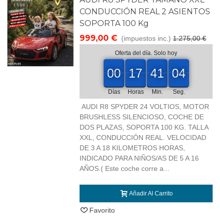
CONDUCCIÓN REAL 2 ASIENTOS
SOPORTA 100 Kg
999,00 €
(impuestos inc.)
1.275,00 €
Oferta del día. Solo hoy
00
00
17
41
03
00
17
00
41
00
03
04
Días
Horas
Min.
Seg.
AUDI R8 SPYDER 24 VOLTIOS, MOTOR
BRUSHLESS SILENCIOSO, COCHE DE
DOS PLAZAS, SOPORTA 100 KG. TALLA
XXL, CONDUCCIÓN REAL. VELOCIDAD
DE 3 A 18 KILOMETROS HORAS,
INDICADO PARA NIÑOS/AS DE 5 A 16
AÑOS.( Este coche corre a...
Añadir Al Carrito
Favorito