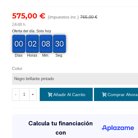
575,00 €
(impuestos inc.)
765,00 €
24/48 h.
Oferta del día. Solo hoy
00
00
02
08
28
00
02
00
08
00
29
28
Días
Horas
Min.
Seg.
Color
Añadir Al Carrito
Comprar Ahora
-
+