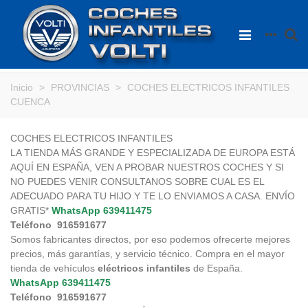
Inicio
>
PROVINCIAS
>
COCHES ELECTRICOS INFANTILES
CUENCA
COCHES ELECTRICOS INFANTILES
LA TIENDA MÁS GRANDE Y ESPECIALIZADA DE EUROPA ESTÁ
AQUÍ EN ESPAÑA, VEN A PROBAR NUESTROS COCHES Y SI
NO PUEDES VENIR CONSULTANOS SOBRE CUAL ES EL
ADECUADO PARA TU HIJO Y TE LO ENVIAMOS A CASA. ENVÍO
GRATIS*
WhatsApp
639411475
Teléfono 916591677
Somos fabricantes directos, por eso podemos ofrecerte mejores
precios, más garantías, y servicio técnico. Compra en el mayor
tienda de vehículos
eléctricos infantiles
de España.
WhatsApp
639411475
Teléfono 916591677