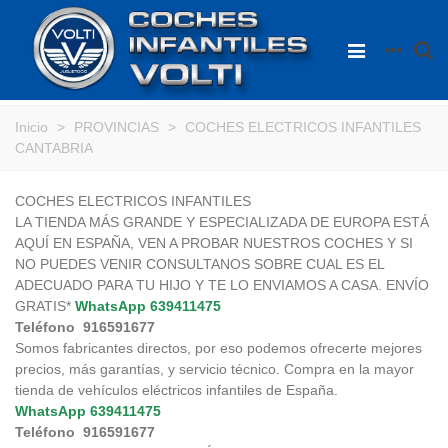
Inicio
>
PROVINCIAS
>
COCHES ELECTRICOS INFANTILES
CANTABRIA
COCHES ELECTRICOS INFANTILES
LA TIENDA MÁS GRANDE Y ESPECIALIZADA DE EUROPA ESTÁ
AQUÍ EN ESPAÑA, VEN A PROBAR NUESTROS COCHES Y SI
NO PUEDES VENIR CONSULTANOS SOBRE CUAL ES EL
ADECUADO PARA TU HIJO Y TE LO ENVIAMOS A CASA. ENVÍO
GRATIS*
WhatsApp
639411475
Teléfono 916591677
Somos fabricantes directos, por eso podemos ofrecerte mejores
precios, más garantías, y servicio técnico. Compra en la mayor
tienda de vehículos eléctricos infantiles de España.
WhatsApp
639411475
Teléfono 916591677