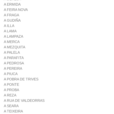
A ERMIDA
A FEIRA NOVA
A FRAGA
A GUDIÑA
A ILLA
A LAMA
A LAMPAZA
A MERCA
A MEZQUITA
A PALELA
A PARAFITA
A PEDROSA
A PEREIRA
A PIUCA
A POBRA DE TRIVES
A PONTE
A PROBA
A REZA
A RUA DE VALDEORRAS
A SEARA
A TEIXEIRA