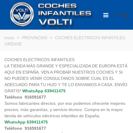
Inicio
>
PROVINCIAS
>
COCHES ELECTRICOS INFANTILES
ORENSE
COCHES ELECTRICOS INFANTILES
LA TIENDA MÁS GRANDE Y ESPECIALIZADA DE EUROPA ESTÁ
AQUÍ EN ESPAÑA, VEN A PROBAR NUESTROS COCHES Y SI
NO PUEDES VENIR CONSULTANOS SOBRE CUAL ES EL
ADECUADO PARA TU HIJO Y TE LO ENVIAMOS A CASA. ENVÍO
GRATIS*
WhatsApp
639411475
Teléfono 916591677
Somos fabricantes directos, por eso podemos ofrecerte mejores
precios, más garantías, y servicio técnico. Compra en la mayor
tienda de vehículos eléctricos infantiles de España.
WhatsApp
639411475
Teléfono 916591677