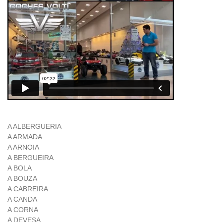
A ALBERGUERIA
A ARMADA
A ARNOIA
A BERGUEIRA
A BOLA
A BOUZA
A CABREIRA
A CANDA
A CORNA
A DEVESA