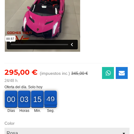
295,00 €
(impuestos inc.)
345,00 €
24/48 h.
Oferta del día. Solo hoy
00
00
03
15
47
00
03
00
15
00
48
Días
Horas
Min.
Seg.
Color