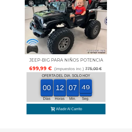
JEEP-BIG PARA NIÑOS POTENCIA
510 WATIOS 24V TODOTERRENO 4X4
699,99 €
(impuestos inc.)
775,00 €
OFERTA DEL DIA. SOLO HOY
00
00
12
07
47
00
12
00
07
00
48
Días
Horas
Min.
Seg.
Añadir Al Carrito