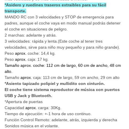
*Asidero y ruedines traseros extraibles para su fácil
transporte.
MANDO RC con 3 velocidades y STOP de emergencia para
padres, aunque el coche vaya en modo manual podrás detener
el coche en situaciones de peligro.
2 marchas: adelante y atrás.
3 velocidades: rápida y lenta.(Este coche al tener tres
velocidades, sirve para niño muy pequeño y para niño grande).
Peso
aprox.
coche: 14,4 kg.
Peso
aprox.
caja: 17 kg.
Tamaño aprox. coche:
112 cm de largo, 60 cm de ancho, 48 cm
alto.
Tamaño
aprox.
caja: 113 cm de largo, 59 cm ancho, 29 cm alto
*Asiento tapizado polipiel y mullidito
con cinturón.
El coche tiene sistema reproductor de música con puertos
USB y Jack y Bluetooth.
*Apertura de puertas
Capacidad
aprox.
carga: 30Kg.
Tiempo de ejecución: +-1 hora de uso continuo.
Función Control Remoto: adelante, atrás, izquierda y derecha
Sonidos música en el volante.