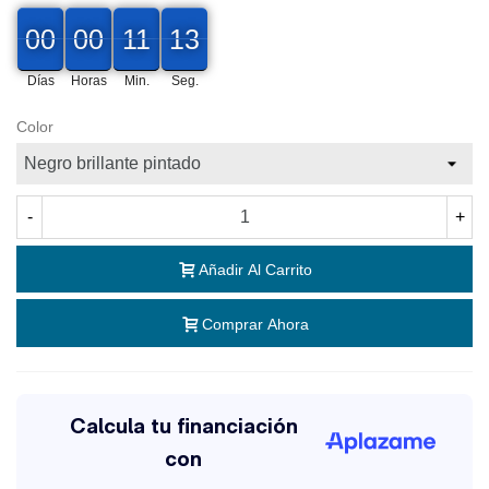
00
00
00
00
11
10
00
00
00
11
10
11
Días
Horas
Min.
Seg.
Color
-
+
Añadir Al Carrito
Comprar Ahora