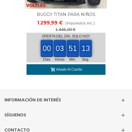
BUGGY TITAN PARA NIÑOS
POTENCIA 800 WATIOS 4X4
1.299,99 €
(impuestos inc.)
BATERIA 48V 20Ah TAMAÑO XXXL
1.445,00 €
OFERTA DEL DIA. SOLO HOY
00
00
03
51
10
00
03
00
51
00
10
11
Días
Horas
Min.
Seg.
Añadir Al Carrito
INFORMACIÓN DE INTERÉS
SÍGUENOS
CONTACTO