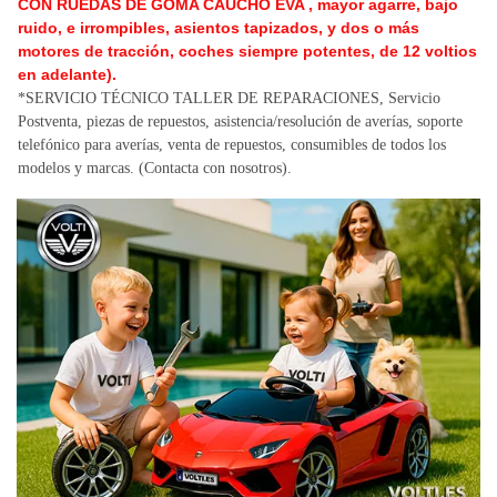
CON RUEDAS DE GOMA CAUCHO EVA , mayor agarre, bajo
ruido, e irrompibles, asientos tapizados, y dos o más
motores de tracción, coches siempre potentes, de 12 voltios
en adelante)
.
*SERVICIO TÉCNICO TALLER DE REPARACIONES,
Servicio
Postventa
, piezas de repuestos, asistencia/resolución de averías,
soporte
telefónico para averías, venta de repuestos, consumibles de todos los
modelos y marcas. (Contacta con nosotros).