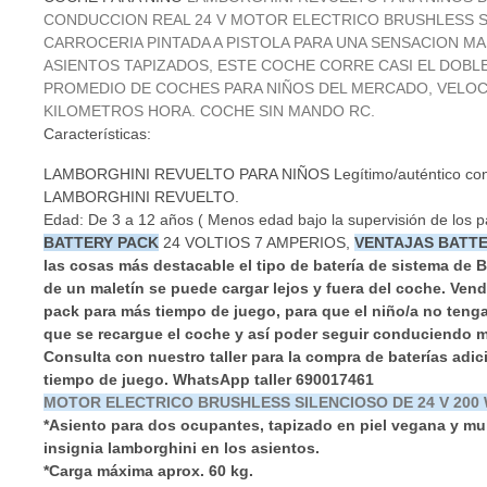
CONDUCCION REAL 24 V MOTOR ELECTRICO BRUSHLESS S
CARROCERIA PINTADA A PISTOLA PARA UNA SENSACION MA
ASIENTOS TAPIZADOS, ESTE COCHE CORRE CASI EL DOBLE
PROMEDIO DE COCHES PARA NIÑOS DEL MERCADO, VELOCI
KILOMETROS HORA. COCHE SIN MANDO RC.
Características:
LAMBORGHINI REVUELTO PARA NIÑOS
Legítimo/auténtico co
LAMBORGHINI REVUELTO.
Edad: De 3 a 12 años ( Menos edad bajo la supervisión de los p
BATTERY PACK
24 VOLTIOS 7 AMPERIOS,
VENTAJAS BATT
las cosas más destacable el tipo de batería de sistema de 
de un maletín se puede cargar lejos y fuera del coche.
Vend
pack para más tiempo de juego, para que el niño/a no teng
que se recargue el coche y así poder seguir conduciendo 
Consulta con nuestro taller para la compra de baterías adi
tiempo de juego. WhatsApp taller 690017461
MOTOR ELECTRICO BRUSHLESS SILENCIOSO DE 24 V 200
*Asiento para dos ocupantes, tapizado en piel vegana y mul
insignia lamborghini en los asientos.
*Carga máxima aprox. 60 kg.