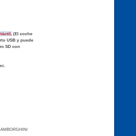
áctil,
(El coche
erto USB y puede
cro SD con
ni.
 LAMBORGHINI