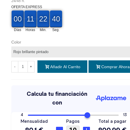
24/48 h.
OFERTA EXPRESS
00
00
11
22
38
00
00
11
22
00
38
39
Días
Horas
Min.
Seg.
Color
Añadir Al Carrito
Comprar Ahora
-
+