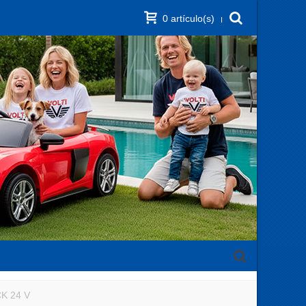
0
artículo(s)
K 24 V