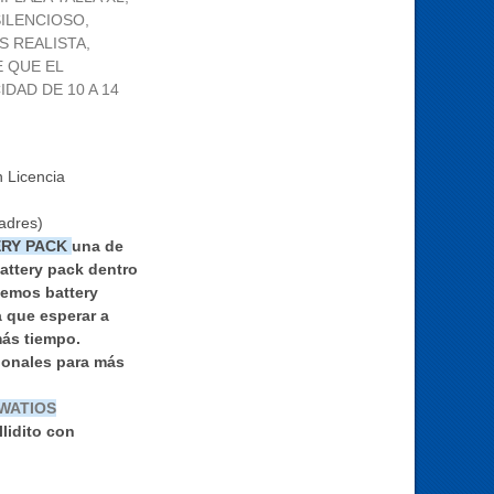
ILENCIOSO,
S REALISTA,
 QUE EL
DAD DE 10 A 14
n Licencia
adres)
ERY PACK
una de
Battery pack dentro
emos battery
a que esperar a
más tiempo.
cionales para más
 WATIOS
lidito con