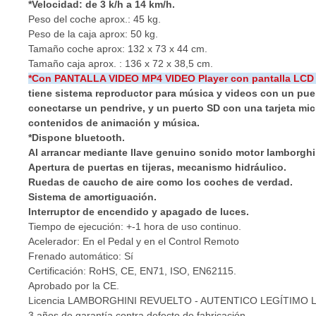
*Velocidad: de 3 k/h a 14 km/h.
Peso del coche aprox.: 45 kg.
Peso de la caja aprox: 50 kg.
Tamaño coche aprox: 132 x 73 x 44 cm.
Tamaño caja aprox. : 136 x 72 x 38,5 cm.
*Con PANTALLA VIDEO MP4 VIDEO Player con pantalla LCD t
tiene sistema reproductor para música y videos con un pu
conectarse un pendrive, y un puerto SD con una tarjeta mi
contenidos de animación y música.
*Dispone bluetooth
.
Al arrancar mediante llave genuino sonido motor lamborghi
Apertura de puertas en tijeras, mecanismo hidráulico.
Ruedas de caucho de aire como los coches de verdad.
Sistema de amortiguación.
Interruptor de encendido y apagado de luces.
Tiempo de ejecución: +-1 hora de uso continuo.
Acelerador: En el Pedal y en el Control Remoto
Frenado automático: Sí
Certificación: RoHS, CE, EN71, ISO, EN62115.
Aprobado por la CE.
Licencia LAMBORGHINI REVUELTO - AUTENTICO LEGÍTIMO
3 años de garantía contra defecto de fabricación.