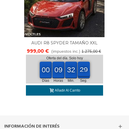
AUDI R8 SPYDER TAMAÑO XXL
CONDUCCIÓN REAL 2 ASIENTOS
999,00 €
(impuestos inc.)
1.275,00 €
SOPORTA 100 Kg
Oferta del día. Solo hoy
00
00
09
32
27
00
09
00
32
00
28
27
Días
Horas
Min.
Seg.
Añadir Al Carrito
INFORMACIÓN DE INTERÉS