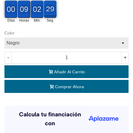
00
00
09
02
27
00
09
00
02
00
28
27
Días
Horas
Min.
Seg.
Color
-
+
Añadir Al Carrito
Comprar Ahora