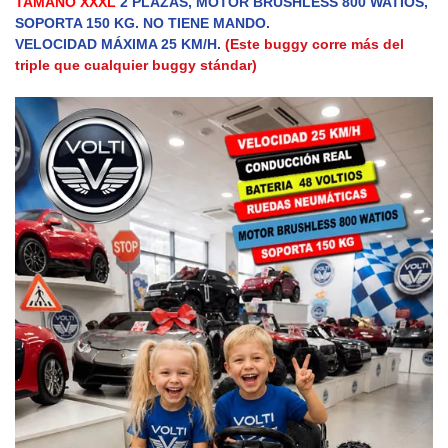
TAMAÑO XXXL
2 PLAZAS, MOTOR BRUSHLESS 800 WATIOS,
SOPORTA 150 KG. NO TIENE MANDO.
VELOCIDAD MÁXIMA 25 KM/H.
(Este buggy corre más del
triple que cualquier buggy stándar)