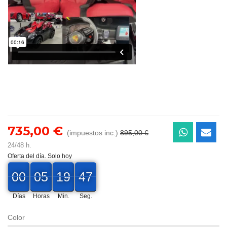
735,00 €
(impuestos inc.)
895,00 €
24/48 h.
Oferta del día. Solo hoy
00
00
05
19
45
00
05
00
19
00
45
46
Días
Horas
Min.
Seg.
Color